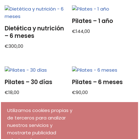
Pilates – 1 año
Dietética y nutrición
€
144,00
– 6 meses
€
300,00
Pilates – 30 días
Pilates – 6 meses
€
18,00
€
90,00
Utilizamos cookies propias y
de terceros para analizar
nuestros servicios y
PRUEBA 1 DÍA
mostrarte publicidad
€
5,00