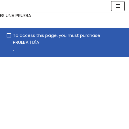
ES UNA PRUEBA
Saltar
al
contenido
To access this page, you must purchase
PRUEBA 1 DÍA
.